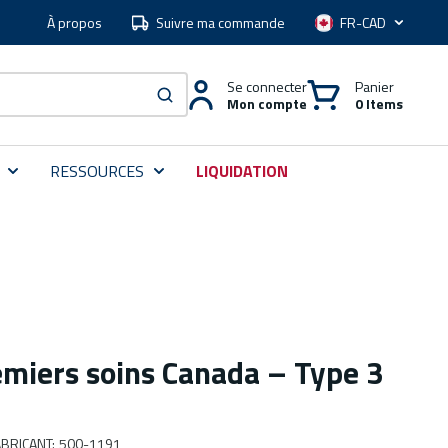
À propos
Suivre ma commande
Langue
Se connecter
Panier
Mon compte
0 Items
soumettre une recherche
RESSOURCES
LIQUIDATION
emiers soins Canada – Type 3
BRICANT
:
500-1191