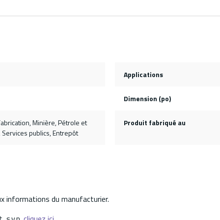
Applications
Dimension (po)
abrication, Minière, Pétrole et
Produit fabriqué au
, Services publics, Entrepôt
aux informations du manufacturier.
, s.v.p.
cliquez ici.