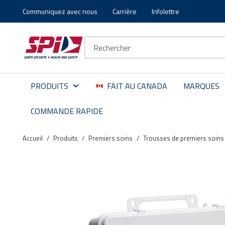
Communiquez avec nous
Carrière
Infolettre
Aller au contenu principal
Skip to menu
Skip to footer
Recherche sur le site
PRODUITS
FAIT AU CANADA
MARQUES
COMMANDE RAPIDE
Accueil
/
Produits
/
Premiers soins
/
Trousses de premiers soins