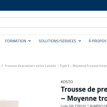
FORMATION
SOLUTIONS/SERVICES
À PROPOS
/
Trousse de premiers soins Canada – Type 3 – Moyenne trousse inte
KOSTO
Trousse de pr
– Moyenne tro
Code SPI
:
FTR035
NUMÉRO FA