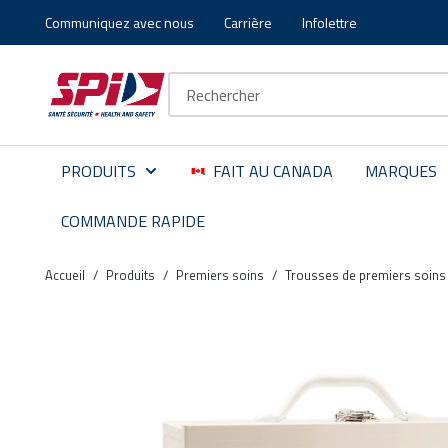
Communiquez avec nous
Carrière
Infolettre
Aller au contenu principal
Skip to menu
Skip to footer
Recherche sur le site
PRODUITS
FAIT AU CANADA
MARQUES
COMMANDE RAPIDE
Accueil
/
Produits
/
Premiers soins
/
Trousses de premiers soins