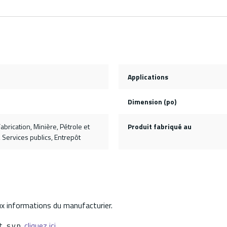
Applications
Dimension (po)
abrication, Minière, Pétrole et
Produit fabriqué au
, Services publics, Entrepôt
aux informations du manufacturier.
, s.v.p.
cliquez ici.