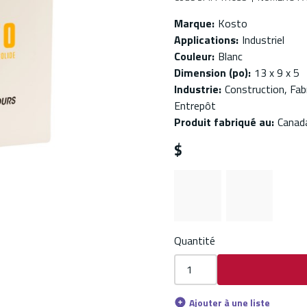
Marque
:
Kosto
Applications
:
Industriel
Couleur
:
Blanc
Dimension (po)
:
13 x 9 x 5
Industrie
:
Construction, Fabr
Entrepôt
Produit fabriqué au
:
Canad
$
Quantité
Ajouter à une liste