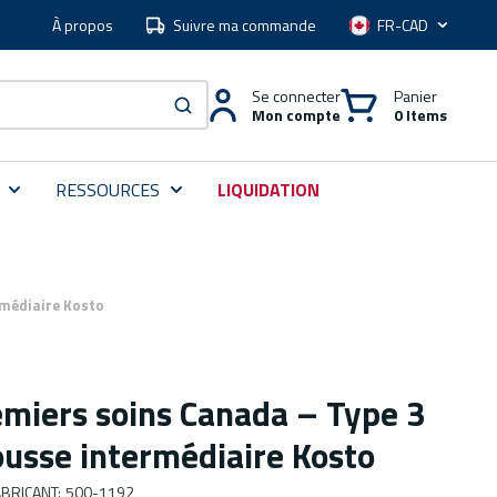
À propos
Suivre ma commande
Langue
Se connecter
Panier
Mon compte
0 Items
soumettre une recherche
RESSOURCES
LIQUIDATION
rmédiaire Kosto
emiers soins Canada – Type 3
usse intermédiaire Kosto
BRICANT
:
500-1192