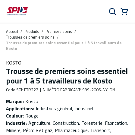
Aller au contenu principal
Skip to menu
Skip to footer
Panier
Rechercher
0 Items
Accueil
/
Produits
/
Premiers soins
/
Trousses de premiers soins
/
Trousse de premiers soins essentiel pour 1 à 5 travailleurs de
Kosto
KOSTO
Trousse de premiers soins essentiel
pour 1 à 5 travailleurs de Kosto
Code SPI
:
FTR222
NUMÉRO FABRICANT
:
999-2006-NYLON
Marque
:
Kosto
Applications
:
Industries général, Industriel
Couleur
:
Rouge
Industrie
:
Agriculture, Construction, Foresterie, Fabrication,
Minière, Pétrole et gaz, Pharmaceutique, Transport,