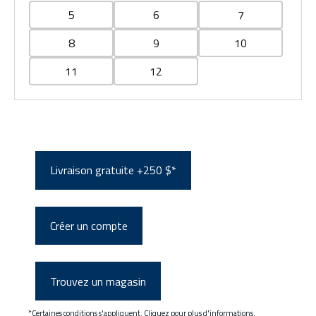
5
6
7
8
9
10
11
12
Livraison gratuite +250 $*
Créer un compte
Trouvez un magasin
*Certaines conditions s'appliquent. Cliquez pour plus d'informations.