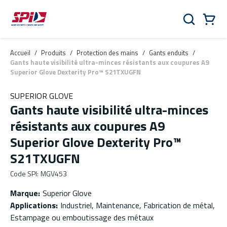
Aller au contenu principal
Skip to menu
Skip to footer
Panier
Rechercher
0 Items
Accueil
/
Produits
/
Protection des mains
/
Gants enduits
/
Gants haute visibilité ultra-minces résistants aux coupures A9
Superior Glove Dexterity Pro™ S21TXUGFN
SUPERIOR GLOVE
Gants haute visibilité ultra-minces
résistants aux coupures A9
Superior Glove Dexterity Pro™
S21TXUGFN
Code SPI
:
MGV453
Marque
:
Superior Glove
Applications
:
Industriel, Maintenance, Fabrication de métal,
Estampage ou emboutissage des métaux