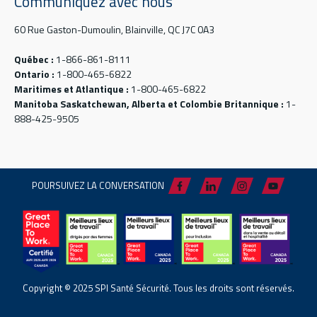
Communiquez avec nous
60 Rue Gaston-Dumoulin, Blainville, QC J7C 0A3
Québec :
1-866-861-8111
Ontario :
1-800-465-6822
Maritimes et Atlantique :
1-800-465-6822
Manitoba Saskatchewan, Alberta et Colombie Britannique :
1-
888-425-9505
POURSUIVEZ LA CONVERSATION
Copyright © 2025 SPI Santé Sécurité. Tous les droits sont réservés.