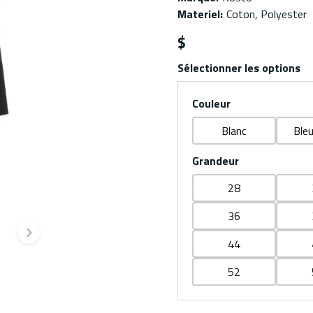
Materiel
:
Coton, Polyester
$
Sélectionner les options
Couleur
Blanc
Bleu
Grandeur
28
36
dente
Diapositive suivante
44
52