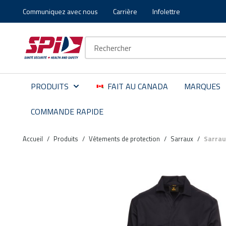
Communiquez avec nous
Carrière
Infolettre
Aller au contenu principal
Skip to menu
Skip to footer
Recherche sur le site
PRODUITS
FAIT AU CANADA
MARQUES
COMMANDE RAPIDE
Accueil
/
Produits
/
Vêtements de protection
/
Sarraux
/
Sarrau