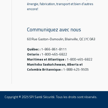
énergie, fabrication, transport et bien d'autres
encore!
Communiquez avec nous
60 Rue Gaston-Dumoulin, Blainville, QC J7C 0A3
Québec :
1-866-861-8111
Ontario :
1-800-465-6822
Maritimes et Atlantique :
1-800-465-6822
Manitoba Saskatchewan, Alberta et
Colombie Britannique :
1-888-425-9505
Copyright © 2025 SPI Santé Sécurité. Tous les droits sont réservés.