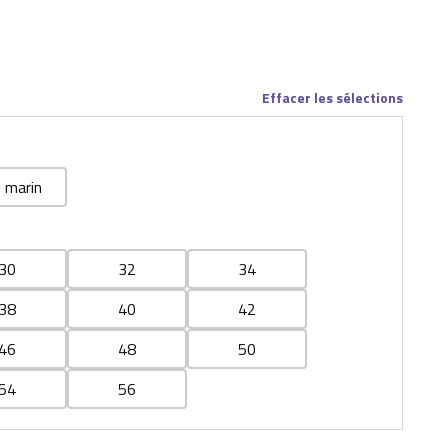
Effacer les sélections
 marin
30
32
34
38
40
42
46
48
50
54
56