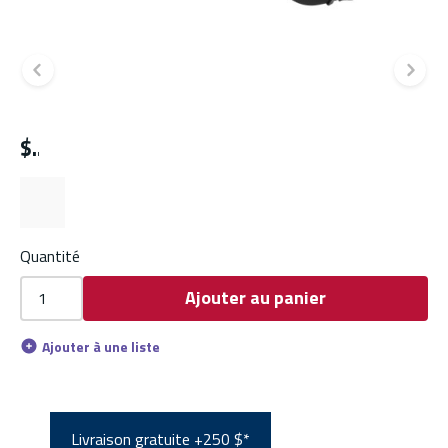
Diapositive précédente
Di
$
Quantité
Ajouter au panier
Ajouter à une liste
Livraison gratuite +250 $*