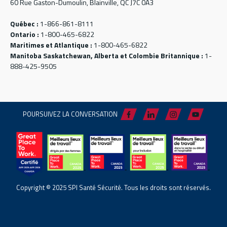
60 Rue Gaston-Dumoulin, Blainville, QC J7C 0A3
Québec :
1-866-861-8111
Ontario :
1-800-465-6822
Maritimes et Atlantique :
1-800-465-6822
Manitoba Saskatchewan, Alberta et Colombie Britannique :
1-
888-425-9505
POURSUIVEZ LA CONVERSATION
Copyright © 2025 SPI Santé Sécurité. Tous les droits sont réservés.