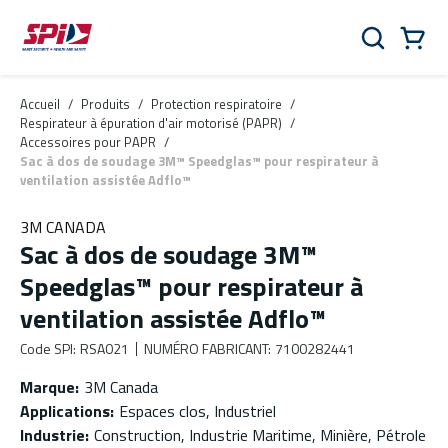
Aller au contenu principal
Skip to menu
Skip to footer
Panier
Rechercher
0 Items
Accueil
/
Produits
/
Protection respiratoire
/
Respirateur à épuration d'air motorisé (PAPR)
/
Accessoires pour PAPR
/
Sac à dos de soudage 3M™ Speedglas™ pour respirateur à
ventilation assistée Adflo™
3M CANADA
Sac à dos de soudage 3M™
Speedglas™ pour respirateur à
ventilation assistée Adflo™
Code SPI
:
RSA021
NUMÉRO FABRICANT
:
7100282441
Marque
:
3M Canada
Applications
:
Espaces clos, Industriel
Industrie
:
Construction, Industrie Maritime, Minière, Pétrole