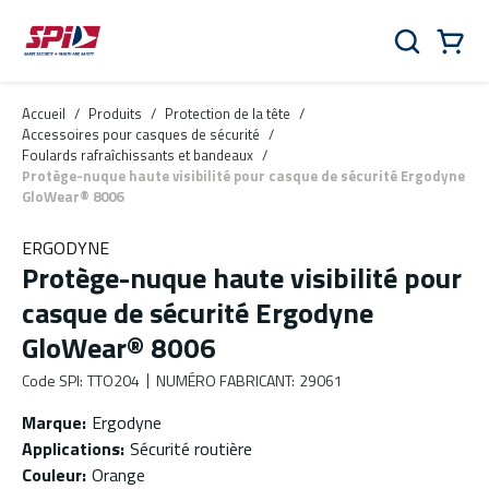
Aller au contenu principal
Skip to menu
Skip to footer
Panier
Rechercher
0 Items
Accueil
/
Produits
/
Protection de la tête
/
Accessoires pour casques de sécurité
/
Foulards rafraîchissants et bandeaux
/
Protège-nuque haute visibilité pour casque de sécurité Ergodyne
GloWear® 8006
ERGODYNE
Protège-nuque haute visibilité pour
casque de sécurité Ergodyne
GloWear® 8006
Code SPI
:
TTO204
NUMÉRO FABRICANT
:
29061
Marque
:
Ergodyne
Applications
:
Sécurité routière
Couleur
:
Orange