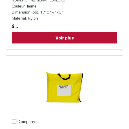
Couleur
:
Jaune
Dimension (po)
:
17" x 14" x 5"
Matériel
:
Nylon
$
Voir plus
Comparer