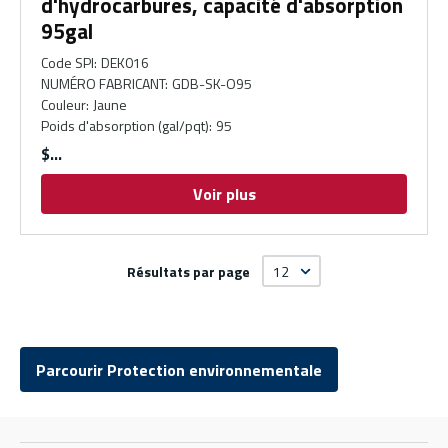
d'hydrocarbures, capacité d'absorption
95gal
Code SPI
:
DEK016
NUMÉRO FABRICANT
:
GDB-SK-O95
Couleur
:
Jaune
Poids d'absorption (gal/pqt)
:
95
$
Voir plus
Résultats par page
Parcourir Protection environnementale