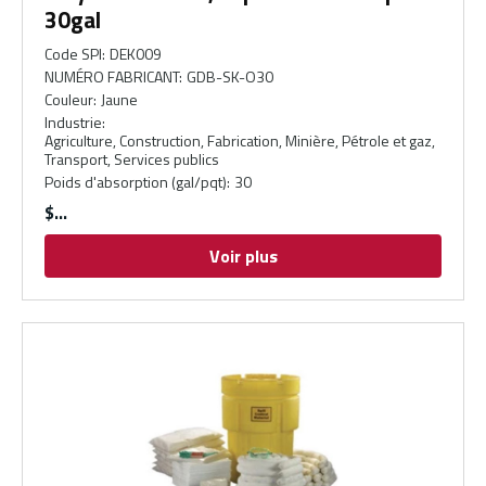
30gal
Code SPI
:
DEK009
NUMÉRO FABRICANT
:
GDB-SK-O30
Couleur
:
Jaune
Industrie
:
Agriculture, Construction, Fabrication, Minière, Pétrole et gaz,
Transport, Services publics
Poids d'absorption (gal/pqt)
:
30
$
Voir plus