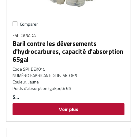
Comparer
ESP CANADA
Baril contre les déversements
d'hydrocarbures, capacité d'absorption
65gal
Code SPI
:
DEK015
NUMÉRO FABRICANT
:
GDB-SK-O65
Couleur
:
Jaune
Poids d'absorption (gal/pqt)
:
65
$
Voir plus