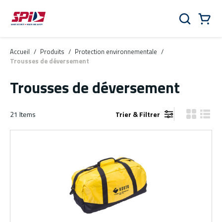
Aller au contenu principal
Skip to menu
Skip to footer
Panier
Rechercher
0 Items
Accueil
/
Produits
/
Protection environnementale
/
Trousses de déversement
Trousses de déversement
21
Items
Trier & Filtrer
Vue grille
Vue de