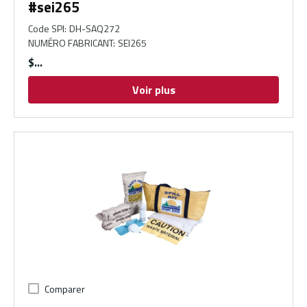
#sei265
Code SPI
:
DH-SAQ272
NUMÉRO FABRICANT
:
SEI265
$
Voir plus
Comparer