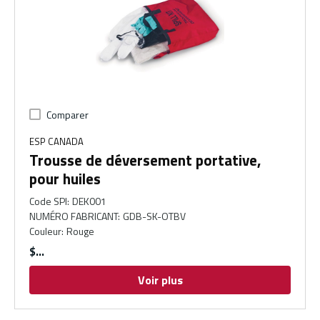
Comparer
ESP CANADA
Trousse de déversement portative,
pour huiles
Code SPI
:
DEK001
NUMÉRO FABRICANT
:
GDB-SK-OTBV
Couleur
:
Rouge
$
Voir plus