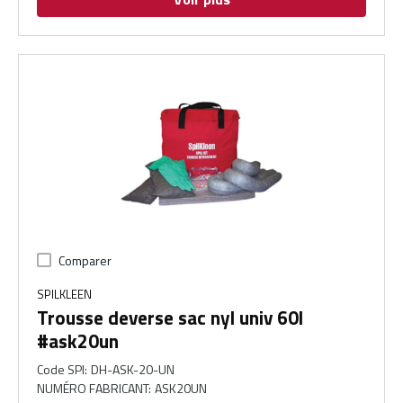
Comparer
SPILKLEEN
Trousse deverse sac nyl univ 60l
#ask20un
Code SPI
:
DH-ASK-20-UN
NUMÉRO FABRICANT
:
ASK20UN