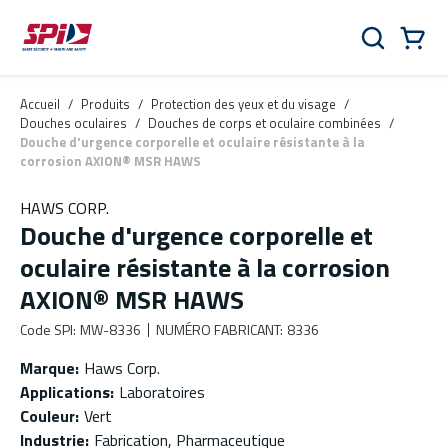
Aller au contenu principal
Skip to menu
Skip to footer
Panier
Rechercher
0 Items
Accueil
/
Produits
/
Protection des yeux et du visage
/
Douches oculaires
/
Douches de corps et oculaire combinées
/
Douche d'urgence corporelle et oculaire résistante à la
corrosion AXION® MSR HAWS
HAWS CORP.
Douche d'urgence corporelle et
oculaire résistante à la corrosion
AXION® MSR HAWS
Code SPI
:
MW-8336
NUMÉRO FABRICANT
:
8336
Marque
:
Haws Corp.
Applications
:
Laboratoires
Couleur
:
Vert
Industrie
:
Fabrication, Pharmaceutique