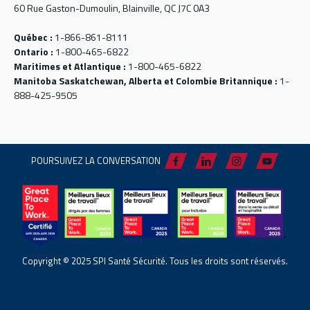
60 Rue Gaston-Dumoulin, Blainville, QC J7C 0A3
Québec :
1-866-861-8111
Ontario :
1-800-465-6822
Maritimes et Atlantique :
1-800-465-6822
Manitoba Saskatchewan, Alberta et Colombie Britannique :
1-
888-425-9505
POURSUIVEZ LA CONVERSATION
Copyright © 2025 SPI Santé Sécurité. Tous les droits sont réservés.