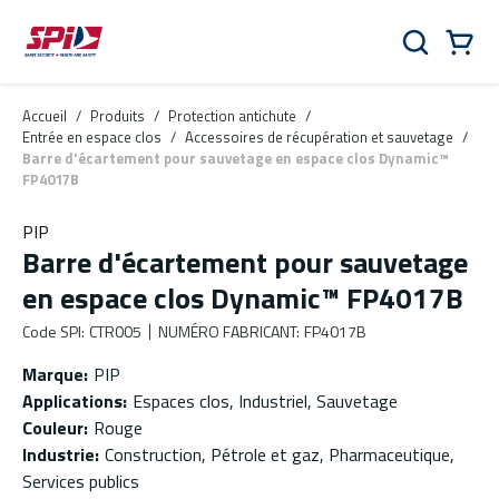
Aller au contenu principal
Skip to menu
Skip to footer
Panier
Rechercher
0 Items
Accueil
/
Produits
/
Protection antichute
/
Entrée en espace clos
/
Accessoires de récupération et sauvetage
/
Barre d'écartement pour sauvetage en espace clos Dynamic™
FP4017B
PIP
Barre d'écartement pour sauvetage
en espace clos Dynamic™ FP4017B
Code SPI
:
CTR005
NUMÉRO FABRICANT
:
FP4017B
Marque
:
PIP
Applications
:
Espaces clos, Industriel, Sauvetage
Couleur
:
Rouge
Industrie
:
Construction, Pétrole et gaz, Pharmaceutique,
Services publics