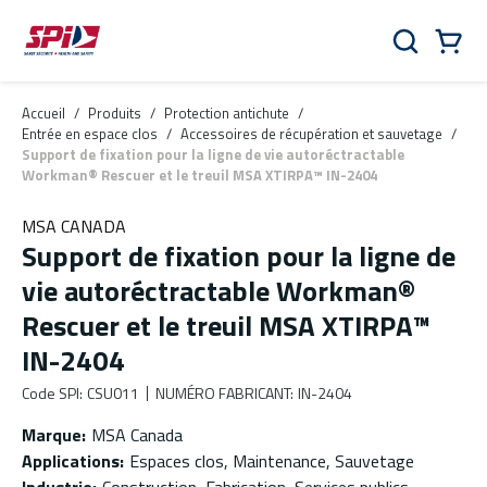
Aller au contenu principal
Skip to menu
Skip to footer
Panier
Rechercher
0 Items
Accueil
/
Produits
/
Protection antichute
/
Entrée en espace clos
/
Accessoires de récupération et sauvetage
/
Support de fixation pour la ligne de vie autoréctractable
Workman® Rescuer et le treuil MSA XTIRPA™ IN-2404
MSA CANADA
Support de fixation pour la ligne de
vie autoréctractable Workman®
Rescuer et le treuil MSA XTIRPA™
IN-2404
Code SPI
:
CSU011
NUMÉRO FABRICANT
:
IN-2404
Marque
:
MSA Canada
Applications
:
Espaces clos, Maintenance, Sauvetage