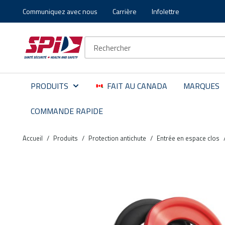
Communiquez avec nous
Carrière
Infolettre
Aller au contenu principal
Skip to menu
Skip to footer
Recherche sur le site
PRODUITS
FAIT AU CANADA
MARQUES
COMMANDE RAPIDE
Accueil
/
Produits
/
Protection antichute
/
Entrée en espace clos