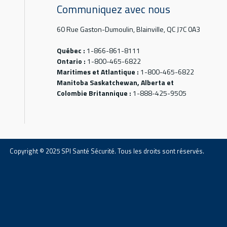
Communiquez avec nous
60 Rue Gaston-Dumoulin, Blainville, QC J7C 0A3
Québec :
1-866-861-8111
Ontario :
1-800-465-6822
Maritimes et Atlantique :
1-800-465-6822
Manitoba Saskatchewan, Alberta et
Colombie Britannique :
1-888-425-9505
Copyright © 2025 SPI Santé Sécurité. Tous les droits sont réservés.