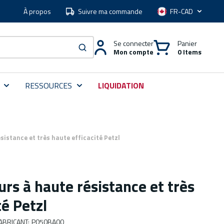
À propos
Suivre ma commande
Langue
Se connecter
Panier
Mon compte
0 Items
soumettre une recherche
RESSOURCES
LIQUIDATION
sistance et très haute efficacité Petzl
urs à haute résistance et très
té Petzl
ABRICANT
:
P050BA00