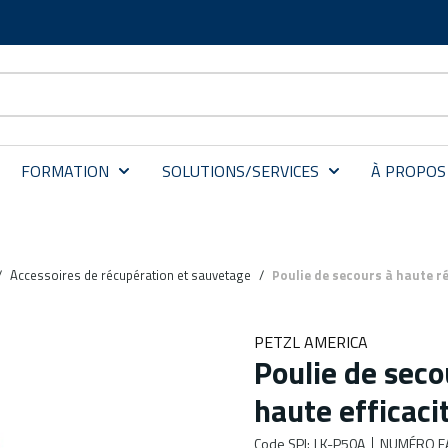
FORMATION
SOLUTIONS/SERVICES
À PROPOS
/
Accessoires de récupération et sauvetage
/
Poulie de secours à haute ré
PETZL AMERICA
Poulie de seco
haute efficaci
Code SPI
:
LK-P50A
NUMÉRO F