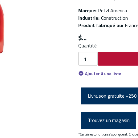
Marque
:
Petzl America
Industrie
:
Construction
Produit fabriqué au
:
Franc
$
Quantité
Ajouter à une liste
Livraison gratuite +250
Trouvez un magasin
*Certaines conditions s'appliquent. Cliqu