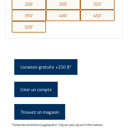
200'
300'
325'
350'
400'
450'
500'
Livraison gratuite +250 $*
Créer un compte
Trouvez un magasin
*Certaines conditions s'appliquent. Cliquez pour plus d'informations.