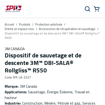
Aller au contenu principal
Skip to menu
Skip to footer
Panier
Rechercher
0 Items
Accueil
/
Produits
/
Protection antichute
/
Entrée en espace clos
/
Accessoires de récupération et sauvetage
/
Dispositif de sauvetage et de descente 3M™ DBI-SALA® Rollgliss™
R550
3M CANADA
Dispositif de sauvetage et de
descente 3M™ DBI-SALA®
Rollgliss™ R550
Code SPI
:
LA-3327
Marque
:
3M Canada
Applications
:
Sauvetage, Énergie Éolienne, Travail en
hauteur
Industrie
:
Construction, Minière, Pétrole et gaz, Services