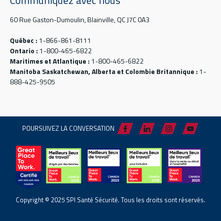
Communiquez avec nous
60 Rue Gaston-Dumoulin, Blainville, QC J7C 0A3
Québec :
1-866-861-8111
Ontario :
1-800-465-6822
Maritimes et Atlantique :
1-800-465-6822
Manitoba Saskatchewan, Alberta et Colombie Britannique :
1-
888-425-9505
POURSUIVEZ LA CONVERSATION
Copyright © 2025 SPI Santé Sécurité. Tous les droits sont réservés.