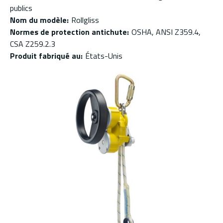
publics
Nom du modèle
:
Rollgliss
Normes de protection antichute
:
OSHA, ANSI Z359.4,
CSA Z259.2.3
Produit fabriqué au
:
États-Unis