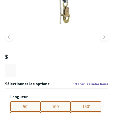
Diapositive précédente
Di
$
Sélectionner les options
Effacer les sélections
Longueur
50'
100'
150'