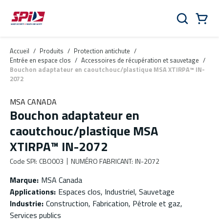
Aller au contenu principal
Skip to menu
Skip to footer
Panier
Rechercher
0 Items
Accueil
/
Produits
/
Protection antichute
/
Entrée en espace clos
/
Accessoires de récupération et sauvetage
/
Bouchon adaptateur en caoutchouc/plastique MSA XTIRPA™ IN-
2072
MSA CANADA
Bouchon adaptateur en
caoutchouc/plastique MSA
XTIRPA™ IN-2072
Code SPI
:
CBO003
NUMÉRO FABRICANT
:
IN-2072
Marque
:
MSA Canada
Applications
:
Espaces clos, Industriel, Sauvetage
Industrie
:
Construction, Fabrication, Pétrole et gaz,
Services publics