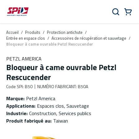
Aller au contenu principal
Skip to menu
Skip to footer
Panier
Rechercher
0 Items
Accueil
/
Produits
/
Protection antichute
/
Entrée en espace clos
/
Accessoires de récupération et sauvetage
/
Bloqueur à came ouvrable Petzl Rescucender
PETZL AMERICA
Bloqueur à came ouvrable Petzl
Rescucender
Code SPI
:
B50
NUMÉRO FABRICANT
:
B50A
Marque
:
Petzl America
Applications
:
Espaces clos, Sauvetage
Industrie
:
Construction, Services publics
Produit fabriqué au
:
Taiwan