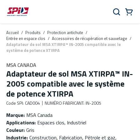
Aller au contenu principal
Skip to menu
Skip to footer
Panier
Rechercher
0 Items
Accueil
/
Produits
/
Protection antichute
/
Entrée en espace clos
/
Accessoires de récupération et sauvetage
/
Adaptateur de sol MSA XTIRPA™ IN-2005 compatible avec le
système de potence XTIRPA
MSA CANADA
Adaptateur de sol MSA XTIRPA™ IN-
2005 compatible avec le système
de potence XTIRPA
Code SPI
:
CAD004
NUMÉRO FABRICANT
:
IN-2005
Marque
:
MSA Canada
Applications
:
Espaces clos, Industriel
Couleur
:
Gris
Industrie
:
Construction, Fabrication, Pétrole et gaz,