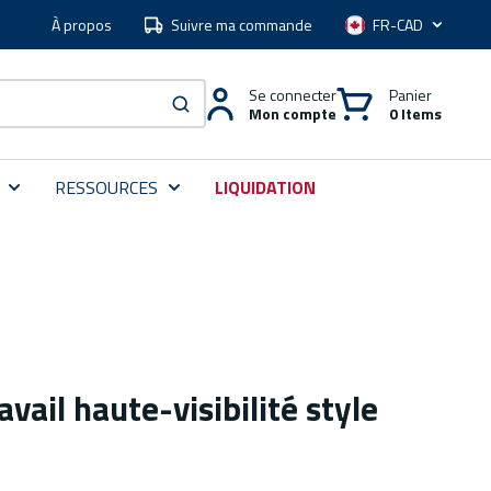
À propos
Suivre ma commande
Langue
Se connecter
Panier
Mon compte
0 Items
soumettre une recherche
RESSOURCES
LIQUIDATION
vail haute-visibilité style