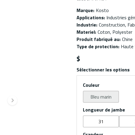
Marque
:
Kosto
Applications
:
Industries gén
Industrie
:
Construction, Fabr
Materiel
:
Coton, Polyester
Produit fabriqué au
:
Chine
Type de protection
:
Haute v
$
Sélectionner les options
Couleur
Bleu marin
dente
Diapositive suivante
Longueur de jambe
31
Grandeur