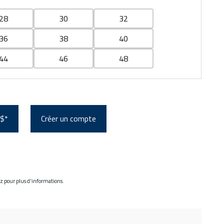
28
30
32
36
38
40
44
46
48
 $*
Créer un compte
ez pour plus d'informations.