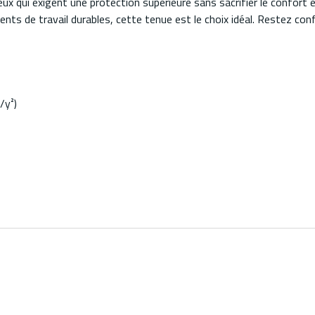
ui exigent une protection supérieure sans sacrifier le confort et l
s de travail durables, cette tenue est le choix idéal. Restez con
/y²)