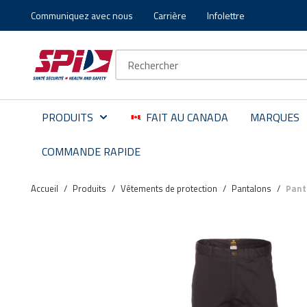
Communiquez avec nous
Carrière
Infolettre
Aller au contenu principal
Skip to menu
Skip to footer
Recherche sur le site
PRODUITS
FAIT AU CANADA
MARQUES
COMMANDE RAPIDE
Accueil
/
Produits
/
Vêtements de protection
/
Pantalons
/
Panta