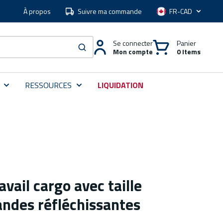
À propos
Suivre ma commande
Langue
Se connecter
Panier
Mon compte
0 Items
soumettre une recherche
RESSOURCES
LIQUIDATION
avail cargo avec taille
andes réfléchissantes