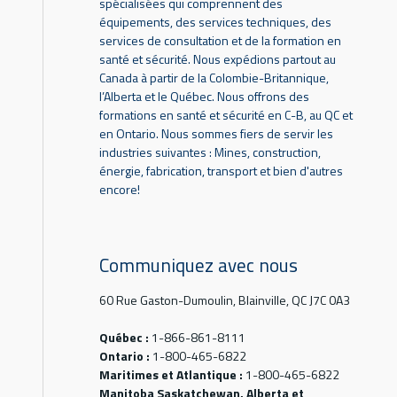
spécialisées qui comprennent des
équipements, des services techniques, des
services de consultation et de la formation en
santé et sécurité. Nous expédions partout au
Canada à partir de la Colombie-Britannique,
l’Alberta et le Québec. Nous offrons des
formations en santé et sécurité en C-B, au QC et
en Ontario. Nous sommes fiers de servir les
industries suivantes : Mines, construction,
énergie, fabrication, transport et bien d'autres
encore!
Communiquez avec nous
60 Rue Gaston-Dumoulin, Blainville, QC J7C 0A3
Québec :
1-866-861-8111
Ontario :
1-800-465-6822
Maritimes et Atlantique :
1-800-465-6822
Manitoba Saskatchewan, Alberta et