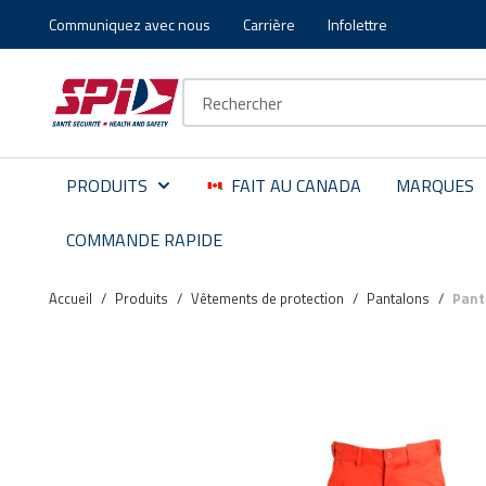
Communiquez avec nous
Carrière
Infolettre
Aller au contenu principal
Skip to menu
Skip to footer
Recherche sur le site
PRODUITS
FAIT AU CANADA
MARQUES
COMMANDE RAPIDE
Accueil
/
Produits
/
Vêtements de protection
/
Pantalons
/
Pant