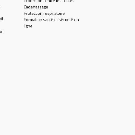
Protection contre les chutes
Cadenassage
Protection respiratoire
il
Formation santé et sécurité en
ligne
on