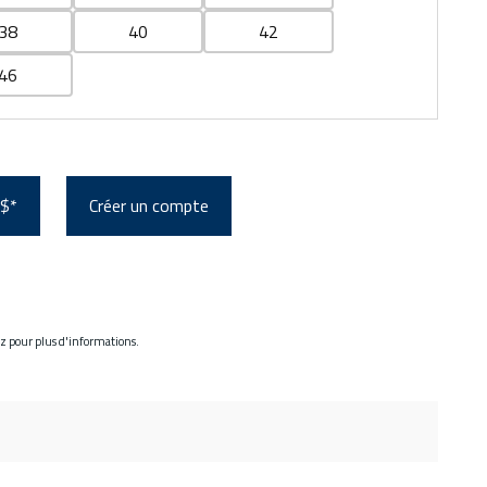
38
40
42
46
 $*
Créer un compte
ez pour plus d'informations.