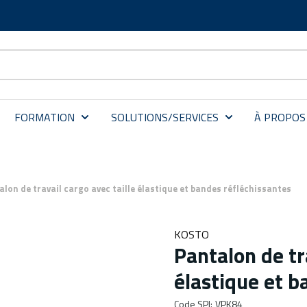
FORMATION
SOLUTIONS/SERVICES
À PROPOS
alon de travail cargo avec taille élastique et bandes réfléchissantes
KOSTO
Pantalon de tr
élastique et b
Code SPI
:
VPK84