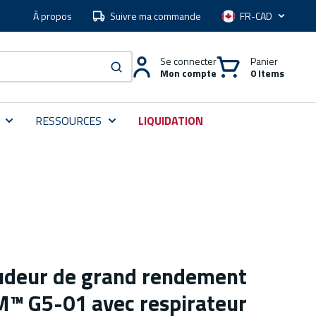
À propos
Suivre ma commande
Langue
Se connecter
Panier
Mon compte
0 Items
soumettre une recherche
RESSOURCES
LIQUIDATION
udeur de grand rendement
™ G5-01 avec respirateur