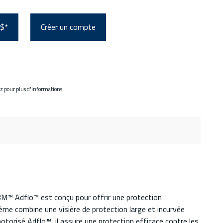
 $*
Créer un compte
ez pour plus d'informations.
3M™ Adflo™ est conçu pour offrir une protection
ème combine une visière de protection large et incurvée
motorisé Adflo™, il assure une protection efficace contre les