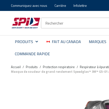
Communiquez avec nous
Carrière
Infolettre
Aller au contenu principal
Skip to menu
Skip to footer
Recherche sur le site
PRODUITS
FAIT AU CANADA
MARQUES
COMMANDE RAPIDE
Accueil
/
Produits
/
Protection respiratoire
/
Respirateur à épurat
Masque de soudeur de grand rendement Speedglas™ 3M™ G5-01 av