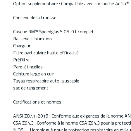
Option supplémentaire : Compatible avec cartouche Adflo™ (n
Contenu de la trousse :
Casque 3M™ Speedglas™ G5-01 complet
Batterie lithium-ion
Chargeur
Filtre particulaire haute efficacité
Préfiltre
Pare-étincelles
Ceinture large en cuir
Tuyau respiratoire auto-ajustable
sac de rangement
Certifications et normes
ANSI Z87.1-2015 : Conforme aux exigences de la norme ANSI
CSA Z94.3 : Conforme à la norme CSA Z94.3 pour la protectio
NIOSH : Homologué pour la protection respiratoire en milieu 