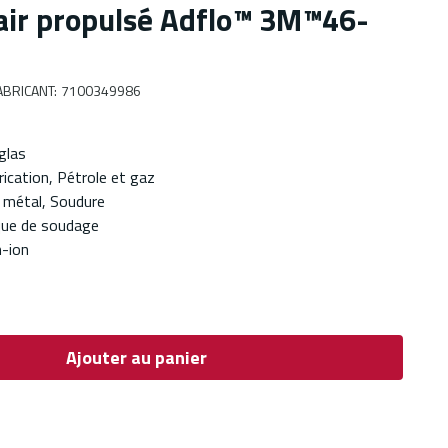
’air propulsé Adflo™ 3M™46-
BRICANT
:
7100349986
glas
rication, Pétrole et gaz
e métal, Soudure
ue de soudage
m-ion
Ajouter au panier