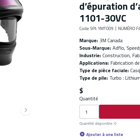
d’épuration d
1101-30VC
Code SPI
:
YMT009
NUMÉRO FA
Marque
:
3M Canada
Sous-Marque
:
Adflo, Speed
Industrie
:
Construction, Fab
Applications
:
Fabrication d
Type de pièce faciale
:
Casq
Type de pile
:
Turbo : Lithiu
$
Quantité
te
Diapositive suivante
Quantité disponible
:
0
Ajouter à une liste