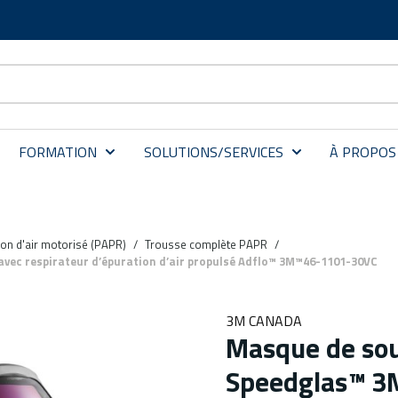
FORMATION
SOLUTIONS/SERVICES
À PROPOS
ion d'air motorisé (PAPR)
/
Trousse complète PAPR
/
ec respirateur d’épuration d’air propulsé Adflo™ 3M™46-1101-30VC
3M CANADA
Masque de so
Speedglas™ 3M