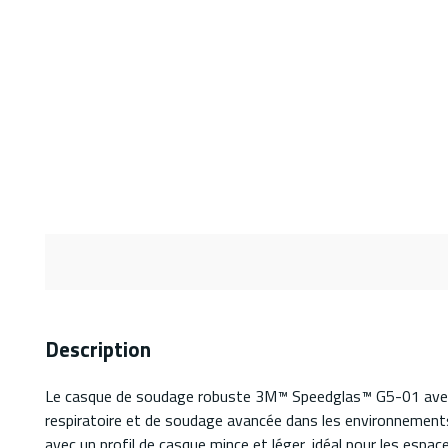
Description
Le casque de soudage robuste 3M™ Speedglas™ G5-01 avec en
respiratoire et de soudage avancée dans les environnements
avec un profil de casque mince et léger, idéal pour les espa