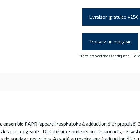
Livraison gratuite +250
Trouvez un magasin
*Certaines conditions s'appliquent. Cliqu
semble PAPR (appareil respiratoire à adduction d’air propulsé) 
 les plus exigeants. Destiné aux soudeurs professionnels, ce syst
ces de soudage restreints. Associé au respirateur à adduction d’air 