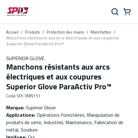
Aller au contenu principal
Skip to menu
Skip to footer
Panier
Rechercher
0 Items
Accueil
/
Produits
/
Protection des mains
/
Manchettes
/
Manchons résistants aux arcs électriques et aux coupures
Superior Glove ParaActiv Pro™
SUPERIOR GLOVE
Manchons résistants aux arcs
électriques et aux coupures
Superior Glove ParaActiv Pro™
Code SPI
:
VMN151
Marque
:
Superior Glove
Applications
:
Opérations forestières, Manipulation de
produits de verre, Industriel, Maintenance, Fabrication de
métal, Soudure
Ignifuge
:
Oui