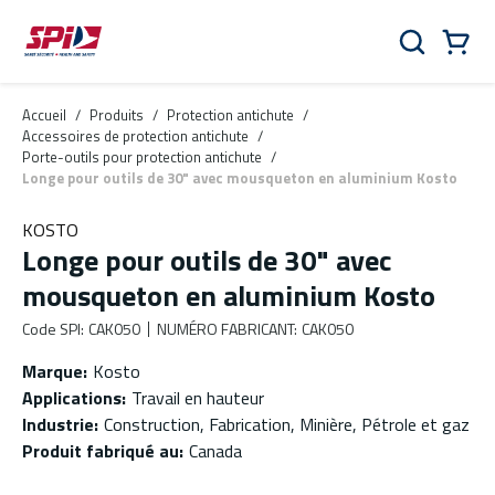
Aller au contenu principal
Skip to menu
Skip to footer
Panier
Rechercher
0 Items
Accueil
/
Produits
/
Protection antichute
/
Accessoires de protection antichute
/
Porte-outils pour protection antichute
/
Longe pour outils de 30" avec mousqueton en aluminium Kosto
KOSTO
Longe pour outils de 30" avec
mousqueton en aluminium Kosto
Code SPI
:
CAK050
NUMÉRO FABRICANT
:
CAK050
Marque
:
Kosto
Applications
:
Travail en hauteur
Industrie
:
Construction, Fabrication, Minière, Pétrole et gaz
Produit fabriqué au
:
Canada