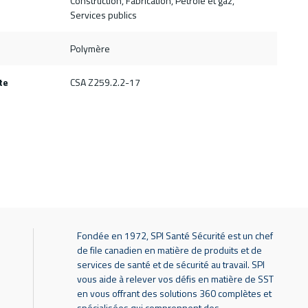
Construction, Fabrication, Pétrole et gaz,
Services publics
Polymère
te
CSA Z259.2.2-17
Fondée en 1972, SPI Santé Sécurité est un chef
de file canadien en matière de produits et de
services de santé et de sécurité au travail. SPI
vous aide à relever vos défis en matière de SST
en vous offrant des solutions 360 complètes et
spécialisées qui comprennent des