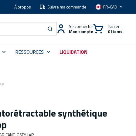
À propos
Suivre ma commande
Langue
Se connecter
Panier
Mon compte
0 Items
soumettre une recherche
RESSOURCES
LIQUIDATION
op
utorétractable synthétique
op
BRICANT
:
GSE514P