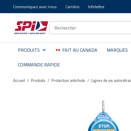
Communiquez avec nous
Carrière
Infolettre
Aller au contenu principal
Skip to menu
Skip to footer
Recherche sur le site
PRODUITS
FAIT AU CANADA
MARQUES
COMMANDE RAPIDE
Accueil
/
Produits
/
Protection antichute
/
Lignes de vie autorétra