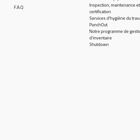
Inspection, maintenance et
F.A.Q
certification
Services d'hygiène du trava
PunchOut
Notre programme de gesti
d’inventaire
Shutdown