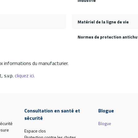
Industrie
Matériel de la ligne de vie
Normes de protection antichu
aux informations du manufacturier.
, s.v.p.
cliquez ici.
Consultation en santé et
Blogue
sécurité
écurité
Blogue
esure
Espace clos
Protection contre les chutes