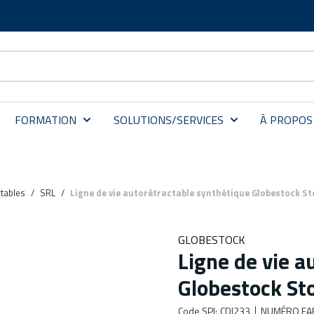
FORMATION
SOLUTIONS/SERVICES
À PROPOS
ctables
/
SRL
/
Ligne de vie autorétractable synthétique Globestock St
GLOBESTOCK
Ligne de vie a
Globestock St
Code SPI
:
CDI233
NUMÉRO FA