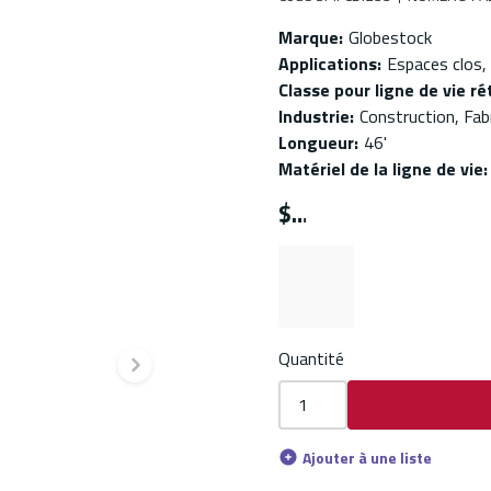
Marque
:
Globestock
Applications
:
Espaces clos,
Classe pour ligne de vie ré
Industrie
:
Construction, Fabr
Longueur
:
46'
Matériel de la ligne de vie
:
$
Quantité
Diapositive suivante
Ajouter à une liste