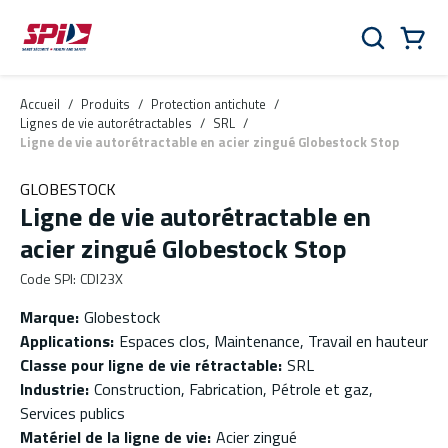
Aller au contenu principal
Skip to menu
Skip to footer
Panier
Rechercher
0 Items
Accueil
/
Produits
/
Protection antichute
/
Lignes de vie autorétractables
/
SRL
/
Ligne de vie autorétractable en acier zingué Globestock Stop
GLOBESTOCK
Ligne de vie autorétractable en
acier zingué Globestock Stop
Code SPI
:
CDI23X
Marque
:
Globestock
Applications
:
Espaces clos, Maintenance, Travail en hauteur
Classe pour ligne de vie rétractable
:
SRL
Industrie
:
Construction, Fabrication, Pétrole et gaz,
Services publics
Matériel de la ligne de vie
:
Acier zingué