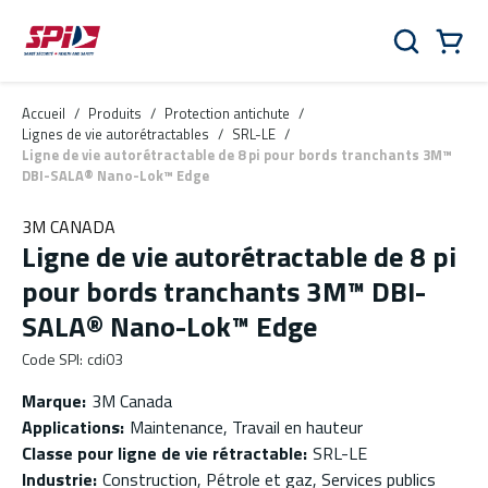
Aller au contenu principal
Skip to menu
Skip to footer
Panier
Rechercher
0 Items
Accueil
/
Produits
/
Protection antichute
/
Lignes de vie autorétractables
/
SRL-LE
/
Ligne de vie autorétractable de 8 pi pour bords tranchants 3M™
DBI-SALA® Nano-Lok™ Edge
3M CANADA
Ligne de vie autorétractable de 8 pi
pour bords tranchants 3M™ DBI-
SALA® Nano-Lok™ Edge
Code SPI
:
cdi03
Marque
:
3M Canada
Applications
:
Maintenance, Travail en hauteur
Classe pour ligne de vie rétractable
:
SRL-LE
Industrie
:
Construction, Pétrole et gaz, Services publics