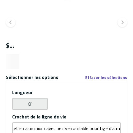
Diapositive précédente
Di
$
Sélectionner les options
Effacer les sélections
Longueur
8'
Crochet de la ligne de vie
Crochet en aluminium avec nez verrouillable pour tige d’armature