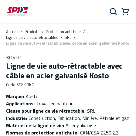
Aller au contenu principal
Skip to menu
Skip to footer
Panier
Rechercher
0 Items
Accueil
/
Produits
/
Protection antichute
/
Lignes de vie autorétractables
/
SRL
/
Ligne de vie auto-rétractable avec câble en acier galvanisé Kosto
KOSTO
Ligne de vie auto-rétractable avec
câble en acier galvanisé Kosto
Code SPI
:
CDKG
Marque
:
Kosto
Applications
:
Travail en hauteur
Classe pour ligne de vie rétractable
:
SRL
Industrie
:
Construction, Fabrication, Minière, Pétrole et gaz
Matériel de la ligne de vie
:
Acier galvanisé
Normes de protection antichute
:
CAN/CSA Z259.2.2,