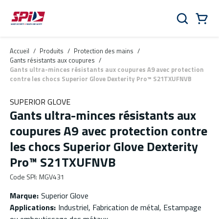
Aller au contenu principal
Skip to menu
Skip to footer
Panier
Rechercher
0 Items
Accueil
/
Produits
/
Protection des mains
/
Gants résistants aux coupures
/
Gants ultra-minces résistants aux coupures A9 avec protection
contre les chocs Superior Glove Dexterity Pro™ S21TXUFNVB
SUPERIOR GLOVE
Gants ultra-minces résistants aux
coupures A9 avec protection contre
les chocs Superior Glove Dexterity
Pro™ S21TXUFNVB
Code SPI
:
MGV431
Marque
:
Superior Glove
Applications
:
Industriel, Fabrication de métal, Estampage