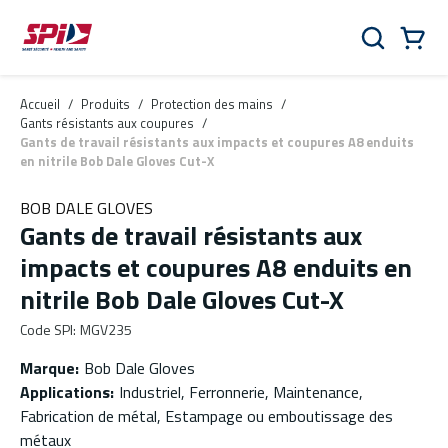
Aller au contenu principal
Skip to menu
Skip to footer
Panier
Rechercher
0 Items
Accueil
/
Produits
/
Protection des mains
/
Gants résistants aux coupures
/
Gants de travail résistants aux impacts et coupures A8 enduits
en nitrile Bob Dale Gloves Cut-X
BOB DALE GLOVES
Gants de travail résistants aux
impacts et coupures A8 enduits en
nitrile Bob Dale Gloves Cut-X
Code SPI
:
MGV235
Marque
:
Bob Dale Gloves
Applications
:
Industriel, Ferronnerie, Maintenance,
Fabrication de métal, Estampage ou emboutissage des
métaux