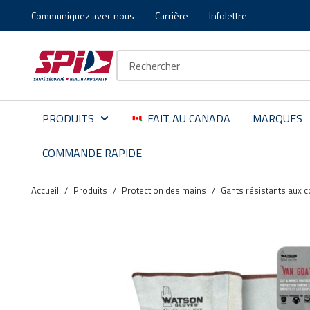
Communiquez avec nous
Carrière
Infolettre
Aller au contenu principal
Skip to menu
Skip to footer
Recherche sur le site
PRODUITS
FAIT AU CANADA
MARQUES
COMMANDE RAPIDE
Accueil
/
Produits
/
Protection des mains
/
Gants résistants aux 