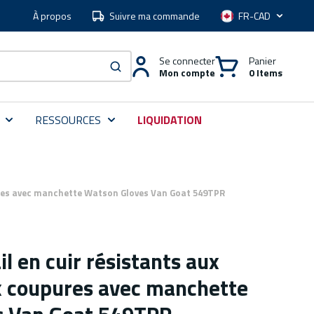
À propos
Suivre ma commande
Langue
Se connecter
Panier
Mon compte
0 Items
soumettre une recherche
RESSOURCES
LIQUIDATION
pures avec manchette Watson Gloves Van Goat 549TPR
il en cuir résistants aux
x coupures avec manchette