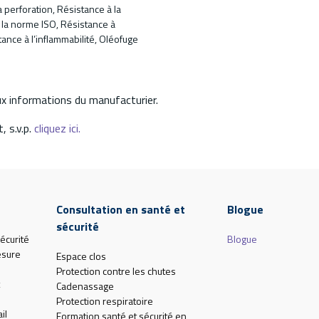
a perforation, Résistance à la
la norme ISO, Résistance à
tance à l’inflammabilité, Oléofuge
aux informations du manufacturier.
, s.v.p.
cliquez ici.
Consultation en santé et
Blogue
sécurité
écurité
Blogue
esure
Espace clos
Protection contre les chutes
Cadenassage
Protection respiratoire
il
Formation santé et sécurité en