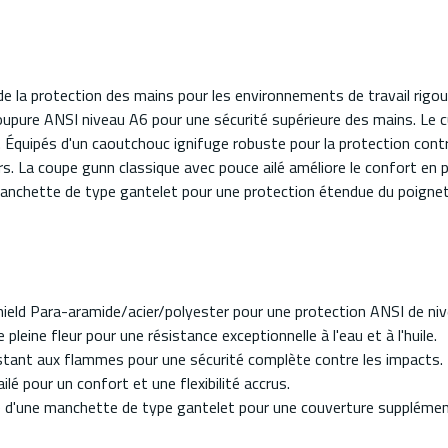
 la protection des mains pour les environnements de travail rigou
pure ANSI niveau A6 pour une sécurité supérieure des mains. Le cuir 
. Équipés d'un caoutchouc ignifuge robuste pour la protection contre
s. La coupe gunn classique avec pouce ailé améliore le confort en po
manchette de type gantelet pour une protection étendue du poignet 
hield Para-aramide/acier/polyester pour une protection ANSI de ni
pleine fleur pour une résistance exceptionnelle à l'eau et à l'huile.
istant aux flammes pour une sécurité complète contre les impacts.
é pour un confort et une flexibilité accrus.
té d'une manchette de type gantelet pour une couverture supplémen