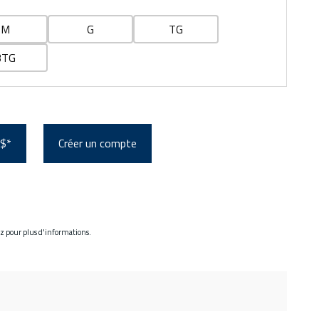
M
G
TG
3TG
 $*
Créer un compte
ez pour plus d'informations.