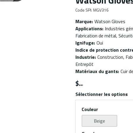
Watson Glove
Code SPI
:
MGV316
Marque
:
Watson Gloves
Applications
:
Industries gén
Fabrication de métal, Sécurit
Ignifuge
:
Oui
Indice de protection contre
Industrie
:
Construction, Fabr
Entrepôt
Matériaux du gants
:
Cuir d
$
Sélectionner les options
Couleur
Beige