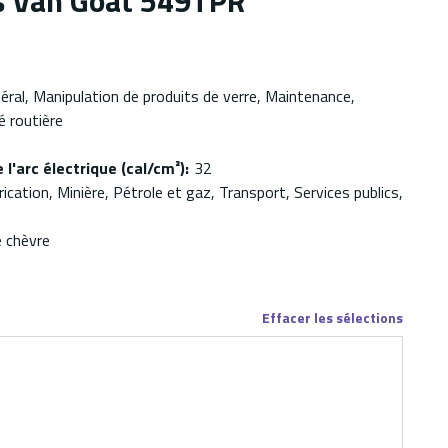
s Van Goat 549TPR
éral, Manipulation de produits de verre, Maintenance,
é routière
 l'arc électrique (cal/cm²)
:
32
ication, Minière, Pétrole et gaz, Transport, Services publics,
e chèvre
Effacer les sélections