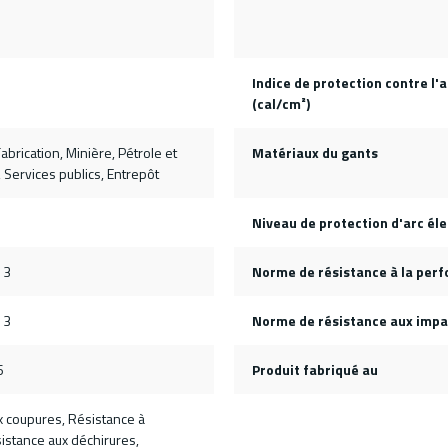
Indice de protection contre l'a
(cal/cm²)
abrication, Minière, Pétrole et
Matériaux du gants
, Services publics, Entrepôt
Niveau de protection d'arc él
 3
Norme de résistance à la perf
 3
Norme de résistance aux impa
6
Produit fabriqué au
x coupures, Résistance à
sistance aux déchirures,