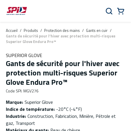
Aller au contenu principal
Skip to menu
Skip to footer
Panier
Rechercher
0 Items
Accueil
/
Produits
/
Protection des mains
/
Gants en cuir
/
Gants de sécurité pour l'hiver avec protection multi-risques
Superior Glove Endura Pro™
SUPERIOR GLOVE
Gants de sécurité pour l'hiver avec
protection multi-risques Superior
Glove Endura Pro™
Code SPI
:
MGV276
Marque
:
Superior Glove
Indice de température
:
-20°C (-4°F)
Industrie
:
Construction, Fabrication, Minière, Pétrole et
gaz, Transport
Matériaux du gants
:
Peau de chèvre