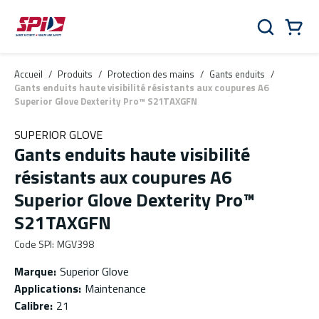
Aller au contenu principal
Skip to menu
Skip to footer
Panier
Rechercher
0 Items
Accueil
/
Produits
/
Protection des mains
/
Gants enduits
/
Gants enduits haute visibilité résistants aux coupures A6
Superior Glove Dexterity Pro™ S21TAXGFN
SUPERIOR GLOVE
Gants enduits haute visibilité
résistants aux coupures A6
Superior Glove Dexterity Pro™
S21TAXGFN
Code SPI
:
MGV398
Marque
:
Superior Glove
Applications
:
Maintenance
Calibre
:
21