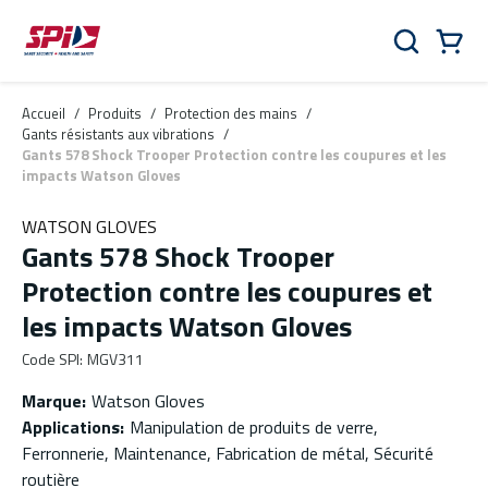
Aller au contenu principal
Skip to menu
Skip to footer
Panier
Rechercher
0 Items
Accueil
/
Produits
/
Protection des mains
/
Gants résistants aux vibrations
/
Gants 578 Shock Trooper Protection contre les coupures et les
impacts Watson Gloves
WATSON GLOVES
Gants 578 Shock Trooper
Protection contre les coupures et
les impacts Watson Gloves
Code SPI
:
MGV311
Marque
:
Watson Gloves
Applications
:
Manipulation de produits de verre,
Ferronnerie, Maintenance, Fabrication de métal, Sécurité
routière