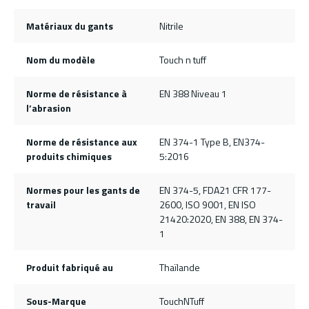
Matériaux du gants
Nitrile
Nom du modèle
Touch n tuff
Norme de résistance à
EN 388 Niveau 1
l’abrasion
Norme de résistance aux
EN 374-1 Type B, EN374-
produits chimiques
5:2016
Normes pour les gants de
EN 374-5, FDA21 CFR 177-
travail
2600, ISO 9001, EN ISO
21420:2020, EN 388, EN 374-
1
Produit fabriqué au
Thaïlande
Sous-Marque
TouchNTuff