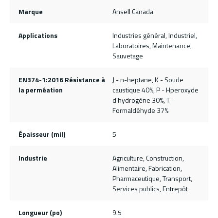
Marque
Ansell Canada
Applications
Industries général, Industriel,
Laboratoires, Maintenance,
Sauvetage
EN374-1:2016 Résistance à
J - n-heptane, K - Soude
la perméation
caustique 40%, P - Hperoxyde
d'hydrogène 30%, T -
Formaldéhyde 37%
Épaisseur (mil)
5
Industrie
Agriculture, Construction,
Alimentaire, Fabrication,
Pharmaceutique, Transport,
Services publics, Entrepôt
Longueur (po)
9.5