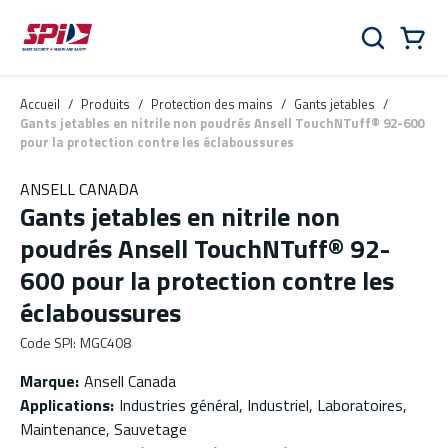
Aller au contenu principal
Skip to menu
Skip to footer
Panier
Rechercher
0 Items
Accueil
/
Produits
/
Protection des mains
/
Gants jetables
/
Gants jetables en nitrile non poudrés Ansell TouchNTuff® 92-600
pour la protection contre les éclaboussures
ANSELL CANADA
Gants jetables en nitrile non
poudrés Ansell TouchNTuff® 92-
600 pour la protection contre les
éclaboussures
Code SPI
:
MGC408
Marque
:
Ansell Canada
Applications
:
Industries général, Industriel, Laboratoires,
Maintenance, Sauvetage