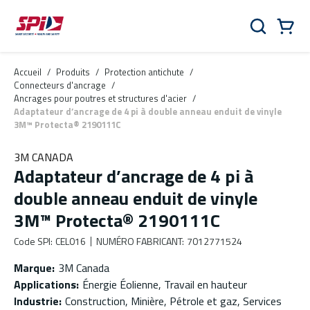
Aller au contenu principal
Skip to menu
Skip to footer
Panier
Rechercher
0 Items
Accueil
/
Produits
/
Protection antichute
/
Connecteurs d'ancrage
/
Ancrages pour poutres et structures d'acier
/
Adaptateur d’ancrage de 4 pi à double anneau enduit de vinyle
3M™ Protecta® 2190111C
3M CANADA
Adaptateur d’ancrage de 4 pi à
double anneau enduit de vinyle
3M™ Protecta® 2190111C
Code SPI
:
CEL016
NUMÉRO FABRICANT
:
7012771524
Marque
:
3M Canada
Applications
:
Énergie Éolienne, Travail en hauteur
Industrie
:
Construction, Minière, Pétrole et gaz, Services