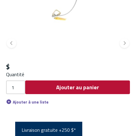
Diapositive précédente
Di
$
Quantité
Ajouter au panier
Ajouter à une liste
Livraison gratuite +250 $*