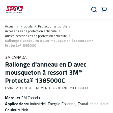
Aller au contenu principal
Skip to menu
Skip to footer
Panier
Rechercher
0 Items
Accueil
/
Produits
/
Protection antichute
/
Accessoires de protection antichute
/
Autres accessoires de protection antichute
/
Rallonge d'anneau en D avec mousqueton à ressort 3M™
Protecta® 1385000C
3M CANADA
Rallonge d'anneau en D avec
mousqueton à ressort 3M™
Protecta® 1385000C
Code SPI
:
CCO026
NUMÉRO FABRICANT
:
7100232068
Marque
:
3M Canada
Applications
:
Industriel, Énergie Éolienne, Travail en hauteur
Couleur
:
Noir