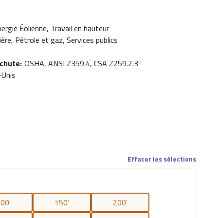
ergie Éolienne, Travail en hauteur
ère, Pétrole et gaz, Services publics
ichute
:
OSHA, ANSI Z359.4, CSA Z259.2.3
-Unis
Effacer les sélections
00'
150'
200'