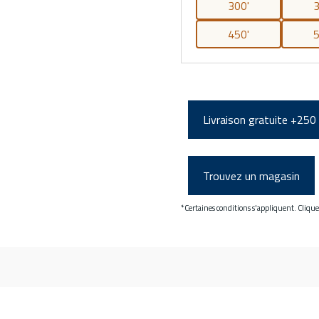
300'
3
450'
5
Livraison gratuite +250
Trouvez un magasin
*Certaines conditions s'appliquent. Cliqu