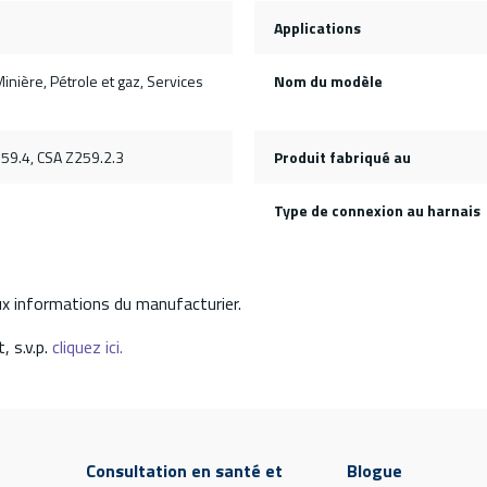
Applications
inière, Pétrole et gaz, Services
Nom du modèle
59.4, CSA Z259.2.3
Produit fabriqué au
Type de connexion au harnais
aux informations du manufacturier.
, s.v.p.
cliquez ici.
Consultation en santé et
Blogue