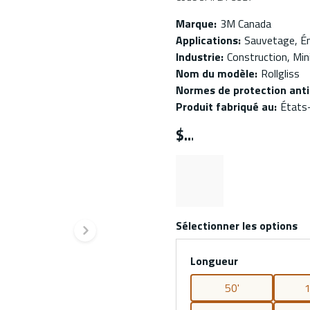
Marque
:
3M Canada
Applications
:
Sauvetage, Én
Industrie
:
Construction, Mini
Nom du modèle
:
Rollgliss
Normes de protection ant
Produit fabriqué au
:
États
$
Sélectionner les options
Diapositive suivante
Longueur
50'
1