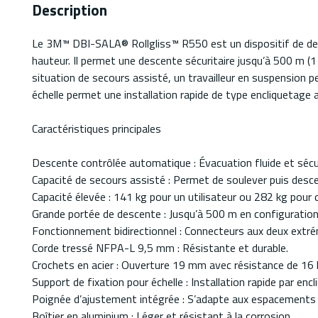
Description
Le 3M™ DBI-SALA® Rollgliss™ R550 est un dispositif de de
hauteur. Il permet une descente sécuritaire jusqu’à 500 m (1 
situation de secours assisté, un travailleur en suspension 
échelle permet une installation rapide de type encliquetag
Caractéristiques principales
Descente contrôlée automatique : Évacuation fluide et sécur
Capacité de secours assisté : Permet de soulever puis descen
Capacité élevée : 141 kg pour un utilisateur ou 282 kg pour d
Grande portée de descente : Jusqu’à 500 m en configuration 
Fonctionnement bidirectionnel : Connecteurs aux deux extrém
Corde tressé NFPA-L 9,5 mm : Résistante et durable.
Crochets en acier : Ouverture 19 mm avec résistance de 16 
Support de fixation pour échelle : Installation rapide par enc
Poignée d’ajustement intégrée : S’adapte aux espacements 
Boîtier en aluminium : Léger et résistant à la corrosion.