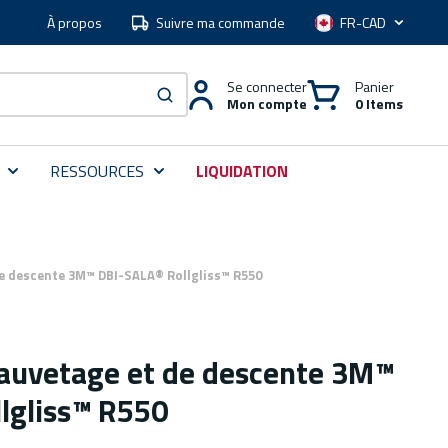
À propos
Suivre ma commande
Langue
Se connecter
Panier
Mon compte
0 Items
soumettre une recherche
RESSOURCES
LIQUIDATION
de descente 3M™ DBI-SALA® Rollgliss™ R550
 sauvetage et de descente 3M™
lgliss™ R550