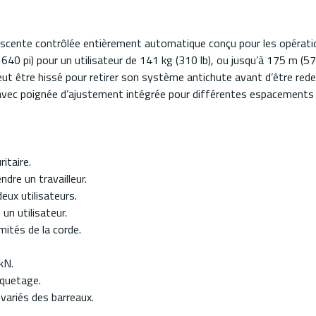
scente contrôlée entièrement automatique conçu pour les opératio
640 pi) pour un utilisateur de 141 kg (310 lb), ou jusqu’à 175 m (575
peut être hissé pour retirer son système antichute avant d’être red
e avec poignée d’ajustement intégrée pour différentes espacements 
itaire.
dre un travailleur.
eux utilisateurs.
un utilisateur.
ités de la corde.
kN.
liquetage.
variés des barreaux.