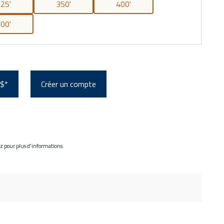
25'
350'
400'
00'
 $*
Créer un compte
ez pour plus d'informations.