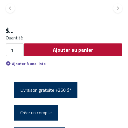
Diapositive précédente
Di
$
Quantité
Ajouter au panier
Ajouter à une liste
Livraison gratuite +250 $*
Créer un compte