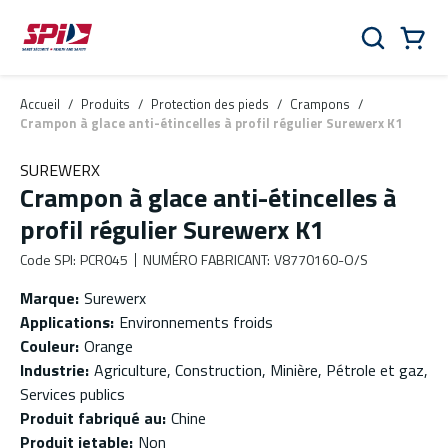
Aller au contenu principal
Skip to menu
Skip to footer
Panier
Rechercher
0 Items
Accueil
/
Produits
/
Protection des pieds
/
Crampons
/
Crampon à glace anti-étincelles à profil régulier Surewerx K1
SUREWERX
Crampon à glace anti-étincelles à
profil régulier Surewerx K1
Code SPI
:
PCR045
NUMÉRO FABRICANT
:
V8770160-O/S
Marque
:
Surewerx
Applications
:
Environnements froids
Couleur
:
Orange
Industrie
:
Agriculture, Construction, Minière, Pétrole et gaz,
Services publics
Produit fabriqué au
:
Chine
Produit jetable
:
Non