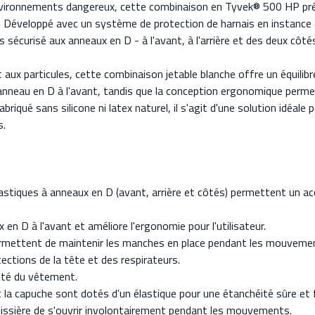
environnements dangereux, cette combinaison en Tyvek® 500 HP pré
s. Développé avec un système de protection de harnais en instanc
écurisé aux anneaux en D - à l'avant, à l'arrière et des deux côtés 
aux particules, cette combinaison jetable blanche offre un équilibr
'anneau en D à l'avant, tandis que la conception ergonomique perme
riqué sans silicone ni latex naturel, il s'agit d'une solution idéale
s.
astiques à anneaux en D (avant, arrière et côtés) permettent un ac
en D à l'avant et améliore l'ergonomie pour l'utilisateur.
permettent de maintenir les manches en place pendant les mouveme
ections de la tête et des respirateurs.
rité du vêtement.
et la capuche sont dotés d'un élastique pour une étanchéité sûre et f
glissière de s'ouvrir involontairement pendant les mouvements.