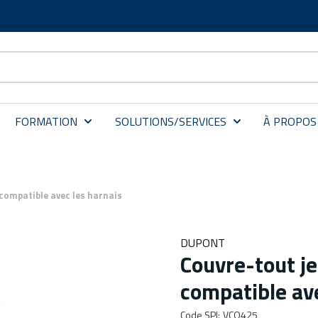
FORMATION
SOLUTIONS/SERVICES
À PROPOS
compatible avec les harnais
DUPONT
Couvre-tout j
compatible ave
Code SPI
:
VCO425