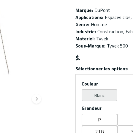
Marque
:
DuPont
Applications
:
Espaces clos, 
Genre
:
Homme
Industrie
:
Construction, Fabr
Materiel
:
Tyvek
Sous-Marque
:
Tyvek 500
$
Sélectionner les options
Couleur
Blanc
Diapositive suivante
Grandeur
P
2TG