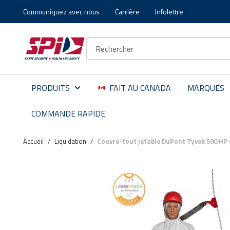
Communiquez avec nous
Carrière
Infolettre
Aller au contenu principal
Skip to menu
Skip to footer
Recherche sur le site
PRODUITS
FAIT AU CANADA
MARQUES
COMMANDE RAPIDE
Accueil
/
Liquidation
/
Couvre-tout jetable DuPont Tyvek 500 HP 