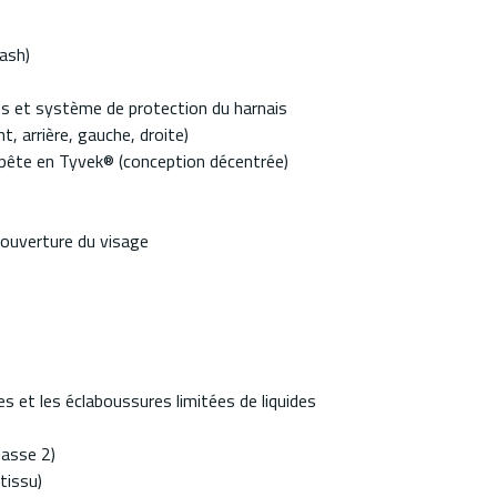
lash)
es et système de protection du harnais
, arrière, gauche, droite)
mpête en Tyvek® (conception décentrée)
 l'ouverture du visage
s et les éclaboussures limitées de liquides
lasse 2)
tissu)