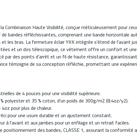
 la Combinaison Haute Visibilité, conçue méticuleusement pour ceux 
f de bandes réfléchissantes, comprenant une bande horizontale autour
et les bras. La fermeture éclair YKK intégrée s'étend de l'avant ju
ées et un dos télescopique, ce vêtement offre un confort et une fle
é par des points d'arrêt et un fil de haute résistance, garantissan
nance témoigne de sa conception réfléchie, promettant une expérie
trielles de 4 pouces pour une visibilité supérieure.
 % polyester et 35 % coton, d'un poids de 300g/m2 (8.4oz/y2).
4oz pour plus de chaleur.
tréci pour une usure durable et un ajustement constant.
ur à l'avant et aux jambes pour un enfilage et un retrait faciles.
le positionnement des bandes, CLASSE 1, assurant la conformité a