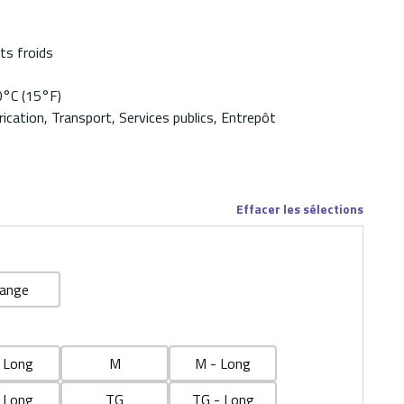
ts froids
0°C (15°F)
ication, Transport, Services publics, Entrepôt
Effacer les sélections
ange
 Long
M
M - Long
 Long
TG
TG - Long