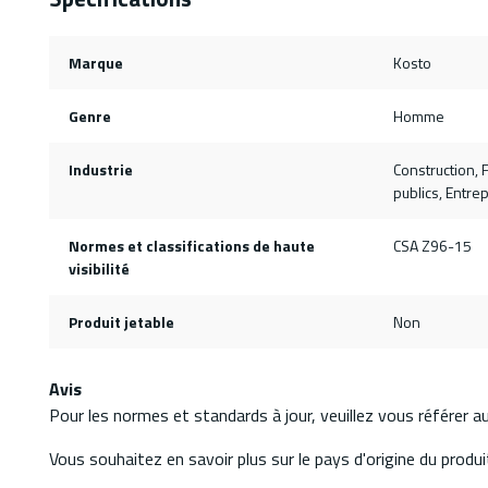
Marque
Kosto
Genre
Homme
Industrie
Construction, 
publics, Entre
Normes et classifications de haute
CSA Z96-15
visibilité
Produit jetable
Non
Avis
Pour les normes et standards à jour, veuillez vous référer 
Vous souhaitez en savoir plus sur le pays d'origine du produit