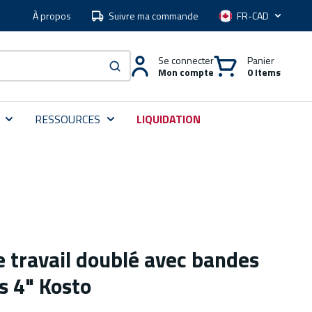
À propos
Suivre ma commande
Langue
Se connecter
Panier
Mon compte
0 Items
soumettre une recherche
RESSOURCES
LIQUIDATION
 travail doublé avec bandes
s 4" Kosto