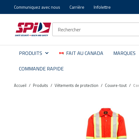
Communiquez avec nous
Carrière
Infolettre
Aller au contenu principal
Skip to menu
Skip to footer
Recherche sur le site
PRODUITS
FAIT AU CANADA
MARQUES
COMMANDE RAPIDE
Accueil
/
Produits
/
Vêtements de protection
/
Couvre-tout
/
Co