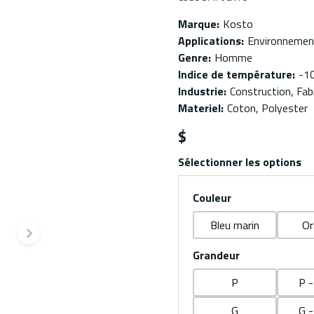
Marque
:
Kosto
Applications
:
Environnemen
Genre
:
Homme
Indice de température
:
-1
Industrie
:
Construction, Fabr
Materiel
:
Coton, Polyester
$
Sélectionner les options
Couleur
Bleu marin
Or
dente
Diapositive suivante
Grandeur
P
P -
G
G -