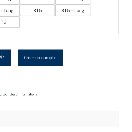
- Long
3TG
3TG - Long
5TG
 $*
Créer un compte
ez pour plus d'informations.