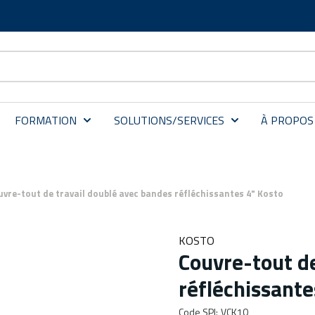
FORMATION
SOLUTIONS/SERVICES
À PROPOS
uvre-tout de travail doublé avec bandes réfléchissantes 4" Kosto
KOSTO
Couvre-tout de
réfléchissante
Code SPI
:
VCK10