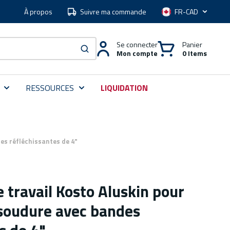
À propos
Suivre ma commande
Langue
Se connecter
Panier
Mon compte
0 Items
soumettre une recherche
RESSOURCES
LIQUIDATION
es réfléchissantes de 4"
 travail Kosto Aluskin pour
 soudure avec bandes