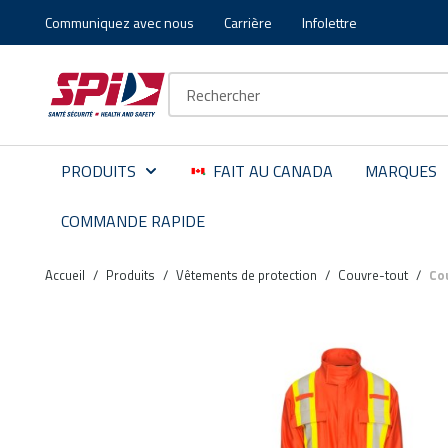
Communiquez avec nous
Carrière
Infolettre
Aller au contenu principal
Skip to menu
Skip to footer
Recherche sur le site
PRODUITS
FAIT AU CANADA
MARQUES
COMMANDE RAPIDE
Accueil
/
Produits
/
Vêtements de protection
/
Couvre-tout
/
Co