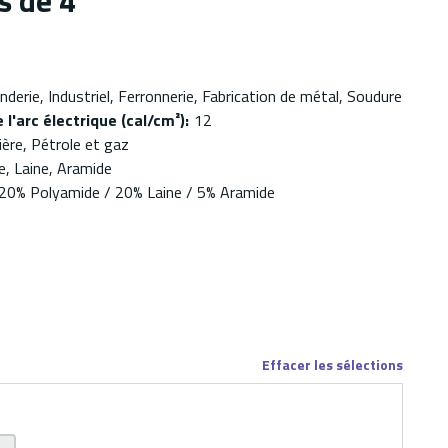
s de 4"
nderie, Industriel, Ferronnerie, Fabrication de métal, Soudure
 l'arc électrique (cal/cm²)
:
12
ière, Pétrole et gaz
e, Laine, Aramide
20% Polyamide / 20% Laine / 5% Aramide
Effacer les sélections