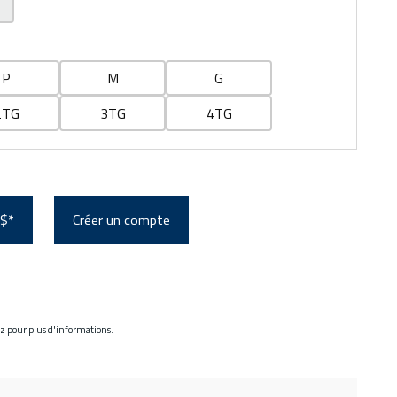
P
M
G
2TG
3TG
4TG
 $*
Créer un compte
ez pour plus d'informations.