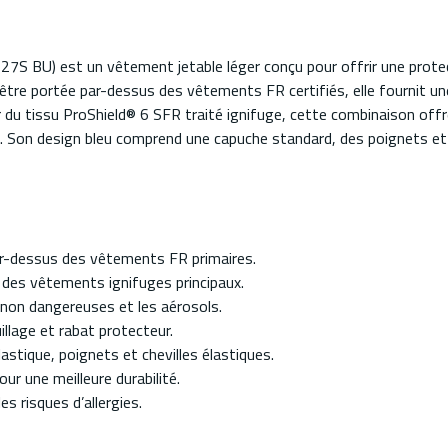
 BU) est un vêtement jetable léger conçu pour offrir une protect
être portée par-dessus des vêtements FR certifiés, elle fournit un
r du tissu ProShield® 6 SFR traité ignifuge, cette combinaison offre
 Son design bleu comprend une capuche standard, des poignets et c
ar-dessus des vêtements FR primaires.
e des vêtements ignifuges principaux.
s non dangereuses et les aérosols.
illage et rabat protecteur.
stique, poignets et chevilles élastiques.
r une meilleure durabilité.
s risques d’allergies.