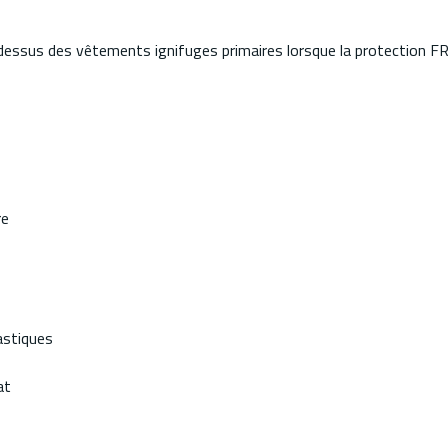
essus des vêtements ignifuges primaires lorsque la protection FR s
re
astiques
at