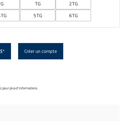
G
TG
2TG
4TG
5TG
6TG
 $*
Créer un compte
ez pour plus d'informations.