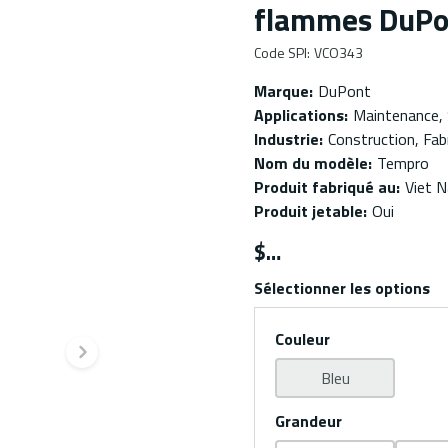
flammes DuPon
Code SPI
:
VCO343
Marque
:
DuPont
Applications
:
Maintenance,
Industrie
:
Construction, Fab
Nom du modèle
:
Tempro
Produit fabriqué au
:
Viet 
Produit jetable
:
Oui
$
Sélectionner les options
Couleur
te
Diapositive suivante
Bleu
Grandeur