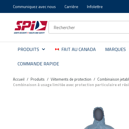
Communiquez avec nous
Carrière
Infolettre
Aller au contenu principal
Skip to menu
Skip to footer
Recherche sur le site
PRODUITS
FAIT AU CANADA
MARQUES
COMMANDE RAPIDE
Accueil
/
Produits
/
Vêtements de protection
/
Combinaison jetabl
Combinaison à usage limitée avec protection particulaire et r