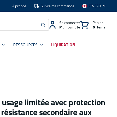
À propos
Suivre ma commande
Langue
Se connecter
Panier
Mon compte
0 Items
soumettre une recherche
RESSOURCES
LIQUIDATION
 usage limitée avec protection
t résistance secondaire aux