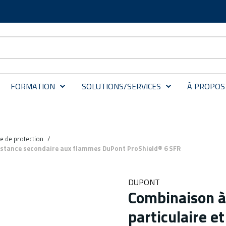
FORMATION
SOLUTIONS/SERVICES
À PROPOS
e de protection
/
ésistance secondaire aux flammes DuPont ProShield® 6 SFR
DUPONT
Combinaison à
particulaire e