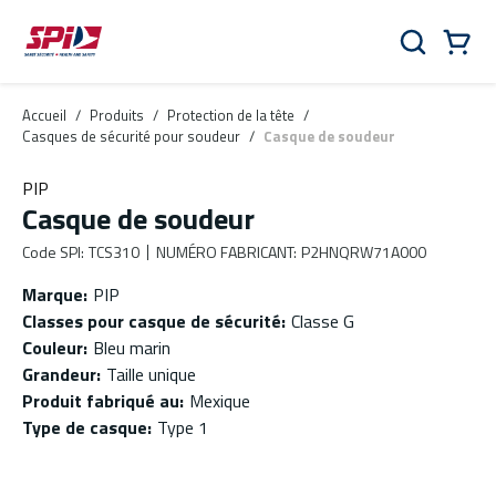
Aller au contenu principal
Skip to menu
Skip to footer
Panier
Rechercher
0 Items
Accueil
/
Produits
/
Protection de la tête
/
Casques de sécurité pour soudeur
/
Casque de soudeur
PIP
Casque de soudeur
Code SPI
:
TCS310
NUMÉRO FABRICANT
:
P2HNQRW71A000
Marque
:
PIP
Classes pour casque de sécurité
:
Classe G
Couleur
:
Bleu marin
Grandeur
:
Taille unique
Produit fabriqué au
:
Mexique
Type de casque
:
Type 1