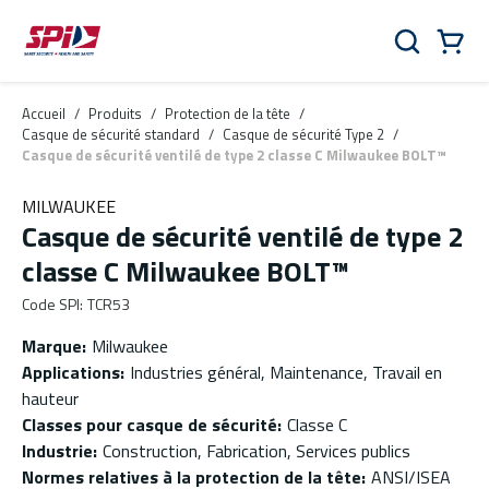
Aller au contenu principal
Skip to menu
Skip to footer
Panier
Rechercher
0 Items
Accueil
/
Produits
/
Protection de la tête
/
Casque de sécurité standard
/
Casque de sécurité Type 2
/
Casque de sécurité ventilé de type 2 classe C Milwaukee BOLT™
MILWAUKEE
Casque de sécurité ventilé de type 2
classe C Milwaukee BOLT™
Code SPI
:
TCR53
Marque
:
Milwaukee
Applications
:
Industries général, Maintenance, Travail en
hauteur
Classes pour casque de sécurité
:
Classe C
Industrie
:
Construction, Fabrication, Services publics
Normes relatives à la protection de la tête
:
ANSI/ISEA