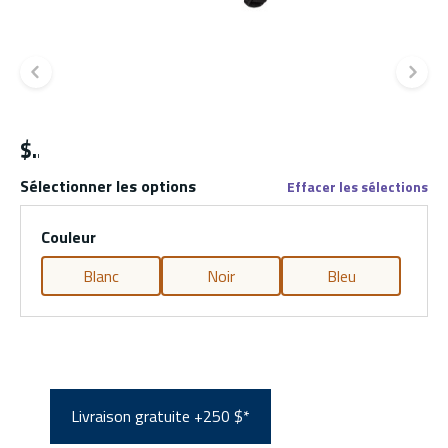
Diapositive précédente
Di
$
Sélectionner les options
Effacer les sélections
Couleur
Blanc
Noir
Bleu
Livraison gratuite +250 $*