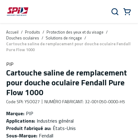
Aller au contenu principal
Skip to menu
Skip to footer
Panier
Rechercher
0 Items
Accueil
/
Produits
/
Protection des yeux et du visage
/
Douches oculaires
/
Solutions de rinçage
/
Cartouche saline de remplacement pour douche oculaire Fendall
Pure Flow 1000
PIP
Cartouche saline de remplacement
pour douche oculaire Fendall Pure
Flow 1000
Code SPI
:
YSO027
NUMÉRO FABRICANT
:
32-001050-0000-H5
Marque
:
PIP
Applications
:
Industries général
Produit fabriqué au
:
États-Unis
Sous-Marque
:
Fendall