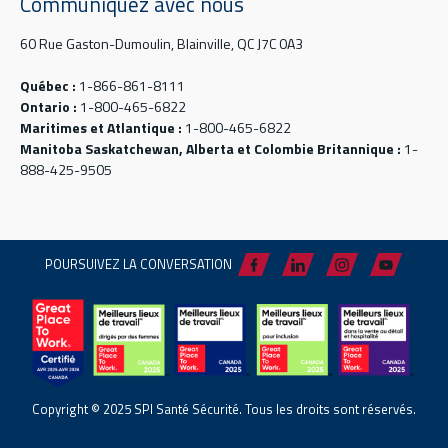
Communiquez avec nous
60 Rue Gaston-Dumoulin, Blainville, QC J7C 0A3
Québec :
1-866-861-8111
Ontario :
1-800-465-6822
Maritimes et Atlantique :
1-800-465-6822
Manitoba Saskatchewan, Alberta et Colombie Britannique :
1-
888-425-9505
POURSUIVEZ LA CONVERSATION
Copyright © 2025 SPI Santé Sécurité. Tous les droits sont réservés.