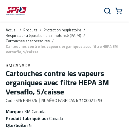
Aller au contenu principal
Skip to menu
Skip to footer
Panier
Rechercher
0 Items
Accueil
/
Produits
/
Protection respiratoire
/
Respirateur à épuration d'air motorisé (PAPR)
/
Cartouches et accessoires
/
Cartouches contre les vapeurs organiques avec filtre HEPA 3M
Versaflo, 5/caisse
3M CANADA
Cartouches contre les vapeurs
organiques avec filtre HEPA 3M
Versaflo, 5/caisse
Code SPI
:
RRE026
NUMÉRO FABRICANT
:
7100021253
Marque
:
3M Canada
Produit fabriqué au
:
Canada
Qte/boîte
:
5