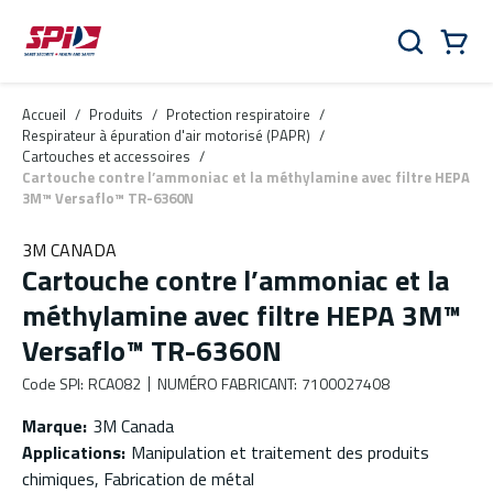
Aller au contenu principal
Skip to menu
Skip to footer
Panier
Rechercher
0 Items
Accueil
/
Produits
/
Protection respiratoire
/
Respirateur à épuration d'air motorisé (PAPR)
/
Cartouches et accessoires
/
Cartouche contre l’ammoniac et la méthylamine avec filtre HEPA
3M™ Versaflo™ TR-6360N
3M CANADA
Cartouche contre l’ammoniac et la
méthylamine avec filtre HEPA 3M™
Versaflo™ TR-6360N
Code SPI
:
RCA082
NUMÉRO FABRICANT
:
7100027408
Marque
:
3M Canada
Applications
:
Manipulation et traitement des produits
chimiques, Fabrication de métal