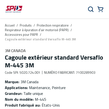
Aller au contenu principal
Skip to menu
Skip to footer
Panier
Rechercher
0 Items
Accueil
/
Produits
/
Protection respiratoire
/
Respirateur à épuration d'air motorisé (PAPR)
/
Accessoires pour PAPR
/
Cagoule extérieur standard Versaflo M-445 3M
3M CANADA
Cagoule extérieur standard Versaflo
M-445 3M
Code SPI
:
5020.724.001
NUMÉRO FABRICANT
:
7100289903
Marque
:
3M Canada
Applications
:
Maintenance, Peinture
Grandeur
:
Taille unique
Nom du modèle
:
M-445
Produit fabriqué au
:
États-Unis