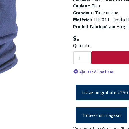
Couleur
:
Bleu
Grandeur
:
Taille unique
Matériel
:
THC011_ProductM
Produit fabriqué au
:
Bangl
$
Quantité
Ajouter à une liste
Livraison gratuite +250
Trouvez un magasin
*Certaines conditions s'appliquent. Cliqu