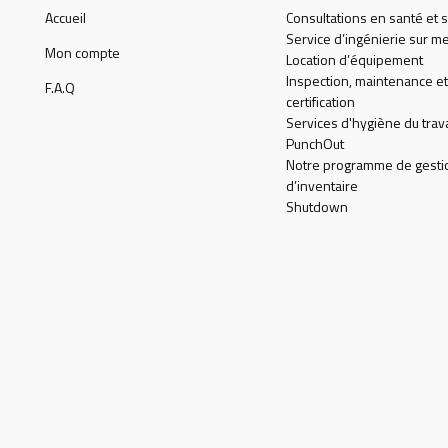
Accueil
Consultations en santé et s
Service d’ingénierie sur m
Mon compte
Location d’équipement
Inspection, maintenance et
F.A.Q
certification
Services d'hygiène du trava
PunchOut
Notre programme de gesti
d’inventaire
Shutdown