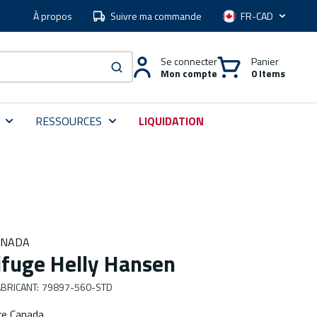
À propos
Suivre ma commande
Langue
Se connecter
Panier
Mon compte
0 Items
soumettre une recherche
RESSOURCES
LIQUIDATION
ANADA
ifuge Helly Hansen
BRICANT
:
79897-560-STD
re Canada