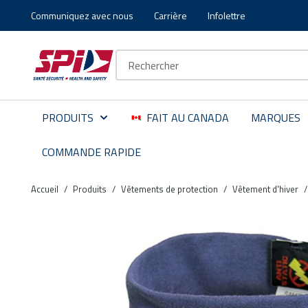
Communiquez avec nous
Carrière
Infolettre
Aller au contenu principal
Skip to menu
Skip to footer
Recherche sur le site
PRODUITS
FAIT AU CANADA
MARQUES
COMMANDE RAPIDE
Accueil
/
Produits
/
Vêtements de protection
/
Vêtement d'hiver
/