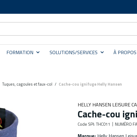
FORMATION
SOLUTIONS/SERVICES
À PROPOS
Tuques, cagoules et faux-col
/
Cache-cou ignifuge Helly Hansen
HELLY HANSEN LEISURE C
Cache-cou ign
Code SPI
:
THC011
NUMÉRO FA
Marque
:
Helly Hansen Leisu