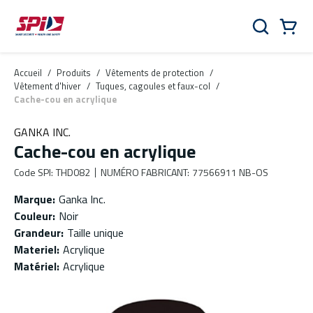
Aller au contenu principal
Skip to menu
Skip to footer
Panier
Rechercher
0 Items
Accueil
/
Produits
/
Vêtements de protection
/
Vêtement d'hiver
/
Tuques, cagoules et faux-col
/
Cache-cou en acrylique
GANKA INC.
Cache-cou en acrylique
Code SPI
:
THD082
NUMÉRO FABRICANT
:
77566911 NB-OS
Marque
:
Ganka Inc.
Couleur
:
Noir
Grandeur
:
Taille unique
Materiel
:
Acrylique
Matériel
:
Acrylique