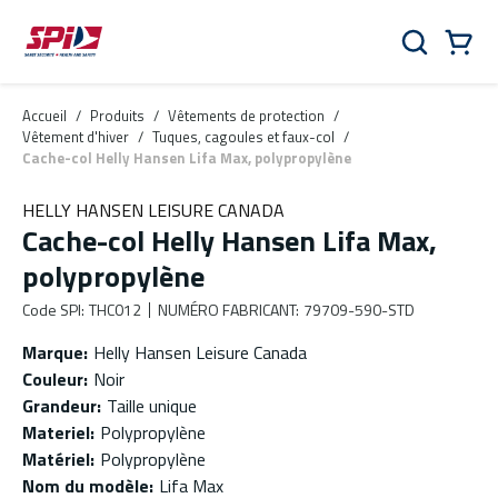
Aller au contenu principal
Skip to menu
Skip to footer
Panier
Rechercher
0 Items
Accueil
/
Produits
/
Vêtements de protection
/
Vêtement d'hiver
/
Tuques, cagoules et faux-col
/
Cache-col Helly Hansen Lifa Max, polypropylène
HELLY HANSEN LEISURE CANADA
Cache-col Helly Hansen Lifa Max,
polypropylène
Code SPI
:
THC012
NUMÉRO FABRICANT
:
79709-590-STD
Marque
:
Helly Hansen Leisure Canada
Couleur
:
Noir
Grandeur
:
Taille unique
Materiel
:
Polypropylène
Matériel
:
Polypropylène
Nom du modèle
:
Lifa Max