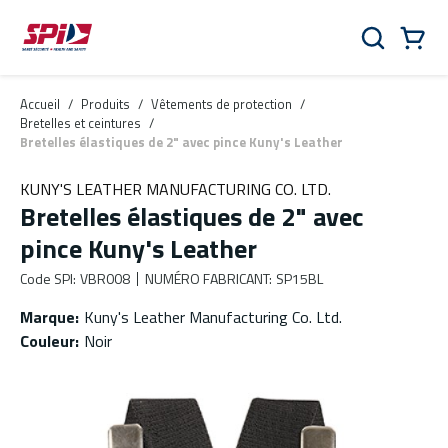
Aller au contenu principal
Skip to menu
Skip to footer
Panier
Rechercher
0 Items
Accueil
/
Produits
/
Vêtements de protection
/
Bretelles et ceintures
/
Bretelles élastiques de 2" avec pince Kuny's Leather
KUNY'S LEATHER MANUFACTURING CO. LTD.
Bretelles élastiques de 2" avec
pince Kuny's Leather
Code SPI
:
VBR008
NUMÉRO FABRICANT
:
SP15BL
Marque
:
Kuny's Leather Manufacturing Co. Ltd.
Couleur
:
Noir